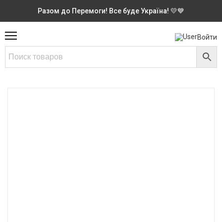
Разом до Перемоги! Все буде Україна! 💛💙
Войти