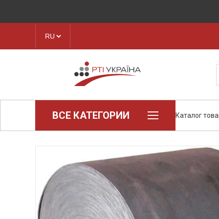
ВСЕ КАТЕГОРИИ
Каталог тов
Loctite (промышленная химия)
Паронит
Техпластина, листовая резина
Конструкционные пластики и
полимеры
Ленты транспортерные
Рукава, шланги