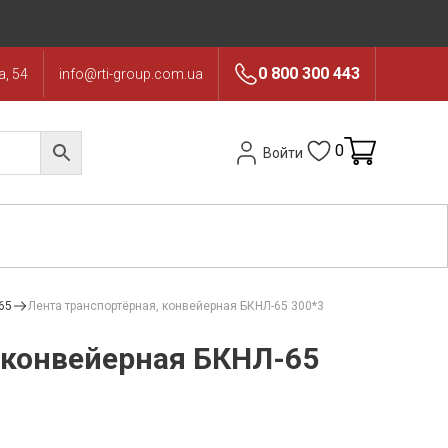
0 800 300 443
, 54
info@rti-group.com.ua
0
Войти
65
Лента транспортёрная, конвейерная БКНЛ-65 300*3
 конвейерная БКНЛ-65