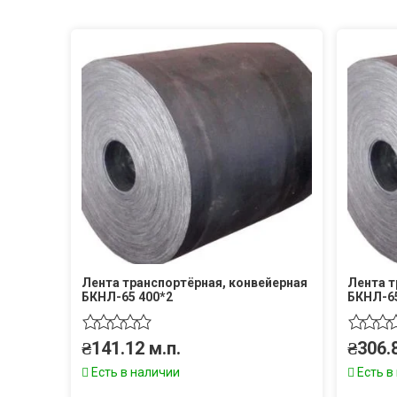
Лента транспортёрная, конвейерная
Лента т
БКНЛ-65 400*2
БКНЛ-65
₴
141.12
м.п.
₴
306.
Есть в наличии
Есть в