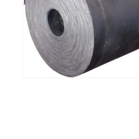
Хомуты и БРСМ соединения
Набивки сальниковые
Композитные материалы Resimac
Парафиновая эмульсия
⇣ Показать все категории ⇣