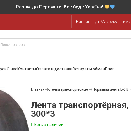
Разом до Перемоги! Все буде Україна!
Винница, ул. Максима Шимка
аров
О нас
Контакты
Оплата и доставка
Возврат и обмен
Блог
Главная
Ленты транспортерные
Норийная лента БКНЛ 
Лента транспортёрная,
300*3
Есть в наличии