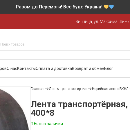
Разом до Перемоги! Все буде Україна!
Винница, ул. Максима Шимка
аров
О нас
Контакты
Оплата и доставка
Возврат и обмен
Блог
Главная
Ленты транспортерные
Норийная лента БКНЛ 
Лента транспортёрная,
400*8
Есть в наличии