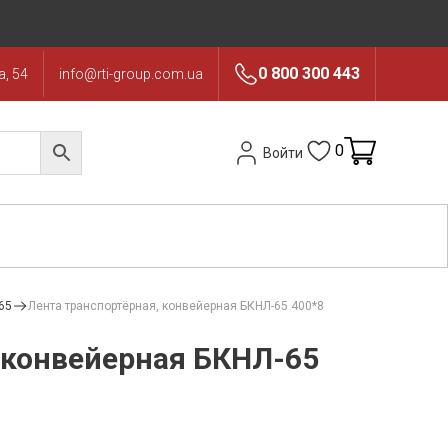
0 800 300 443
, 54
info@rti-group.com.ua
0
Войти
65
Лента транспортёрная, конвейерная БКНЛ-65 400*8
 конвейерная БКНЛ-65