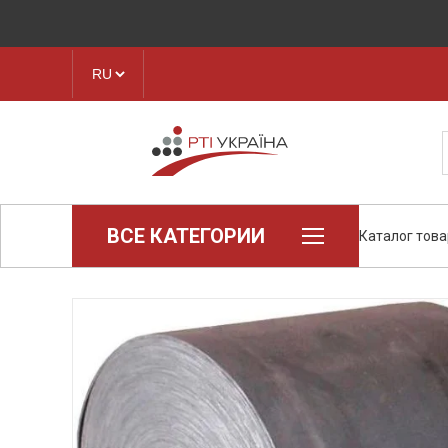
ВСЕ КАТЕГОРИИ
Каталог тов
Loctite (промышленная химия)
Паронит
Техпластина, листовая резина
Конструкционные пластики и
полимеры
Ленты транспортерные
Рукава, шланги