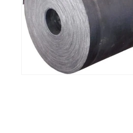
Хомуты и БРСМ соединения
Набивки сальниковые
Композитные материалы Resimac
Парафиновая эмульсия
⇣ Показать все категории ⇣