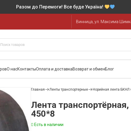
Разом до Перемоги! Все буде Україна!
Винница, ул. Максима Шимка
аров
О нас
Контакты
Оплата и доставка
Возврат и обмен
Блог
Главная
Ленты транспортерные
Норийная лента БКНЛ 
Лента транспортёрная,
450*8
Есть в наличии