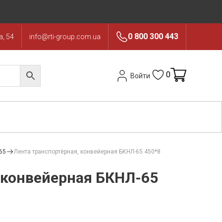
0 800 300 443
, 54
info@rti-group.com.ua
0
Войти
65
Лента транспортёрная, конвейерная БКНЛ-65 450*8
 конвейерная БКНЛ-65