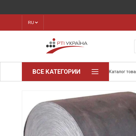
ВСЕ КАТЕГОРИИ
Каталог тов
Loctite (промышленная химия)
Паронит
Техпластина, листовая резина
Конструкционные пластики и
полимеры
Ленты транспортерные
Рукава, шланги