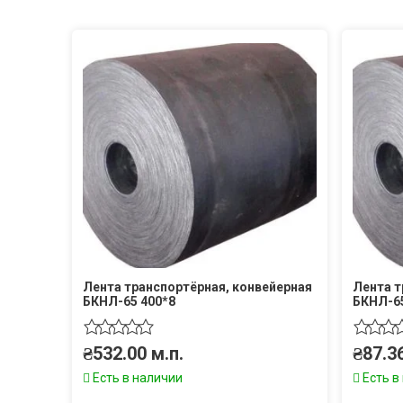
Лента транспортёрная, конвейерная
Лента т
БКНЛ-65 400*8
БКНЛ-65
₴
532.00
м.п.
₴
87.3
Есть в наличии
Есть в