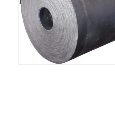
Хомуты и БРСМ соединения
Набивки сальниковые
Композитные материалы Resimac
Парафиновая эмульсия
⇣ Показать все категории ⇣