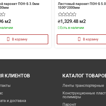
й паронит ПОН-Б 3.0мм
Листовый паронит ПОН-Б 5.
000мм
1500*2000мм
96
м2
₴
1,329.48
м2
 наличии
Есть в наличии
В корзину
В корзину
Я КЛИЕНТОВ
КАТАЛОГ ТОВАРО
такты
Ленты транспортерные
ас
Конструкционные пласт
полимеры
ата и доставка
Пароніт