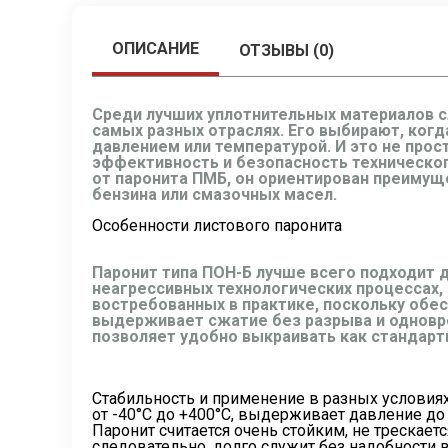
ОПИСАНИЕ
ОТЗЫВЫ (0)
Среди лучших уплотнительных материалов с
самых разных отраслях. Его выбирают, ког
давлением или температурой. И это не прос
эффективность и безопасность техническог
от паронита ПМБ, он ориентирован преимуще
бензина или смазочных масел.
Особенности листового паронита
Паронит типа ПОН-Б лучше всего подходит д
неагрессивных технологических процессах, 
востребованных в практике, поскольку обе
выдерживает сжатие без разрыва и одновре
позволяет удобно выкраивать как стандарт
Стабильность и применение в разных условия
от -40°C до +400°C, выдерживает давление до 
Паронит считается очень стойким, не трескае
следовательно, долго служит без надобности в