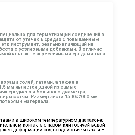
специально для герметизации соединений в
защита от утечек в средах с повышенным
– это инструмент, реально влияющий на
беста с резиновыми добавками. В отличие
рямой контакт с агрессивными средами типа
ворами солей, газами, а также в
1,5 мм является одной из самых
иях среднего и большого диаметра,
верхностям. Размер листа 1500×2000 мм
потерями материала.
ствами в широком температурном диапазоне:
ительном контакте с паром или горячей водой.
вержен деформации под воздействием влаги –