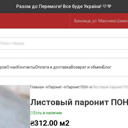
Разом до Перемоги! Все буде Україна! 💛💙
Винница, ул. Максима Шимка
аров
О нас
Контакты
Оплата и доставка
Возврат и обмен
Блог
Главная
Паронит
Паронит ПОН
Листовый паронит П
Листовый паронит ПОН
Есть в наличии
₴
312.00
м2