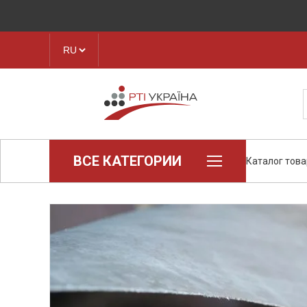
ВСЕ КАТЕГОРИИ
Каталог тов
Loctite (промышленная химия)
Паронит
Техпластина, листовая резина
Конструкционные пластики и
полимеры
Ленты транспортерные
Рукава, шланги