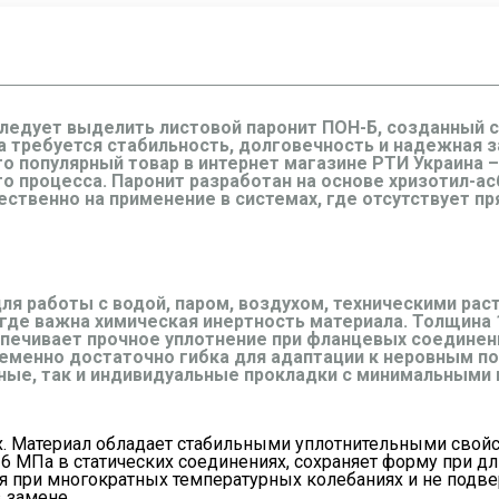
ледует выделить листовой паронит ПОН-Б, созданный 
да требуется стабильность, долговечность и надежная 
то популярный товар в интернет магазине РТИ Украина 
о процесса. Паронит разработан на основе хризотил-ас
ственно на применение в системах, где отсутствует п
ля работы с водой, паром, воздухом, техническими раст
где важна химическая инертность материала. Толщина 
спечивает прочное уплотнение при фланцевых соединен
менно достаточно гибка для адаптации к неровным по
ные, так и индивидуальные прокладки с минимальными 
х. Материал обладает стабильными уплотнительными свой
6 МПа в статических соединениях, сохраняет форму при дл
тся при многократных температурных колебаниях и не под
 замене.