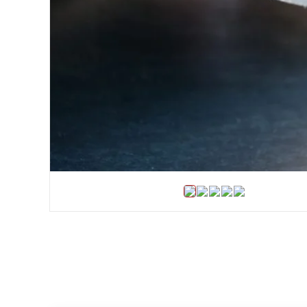
Хомуты и БРСМ соединения
Набивки сальниковые
Композитные материалы Resimac
Парафиновая эмульсия
⇣ Показать все категории ⇣