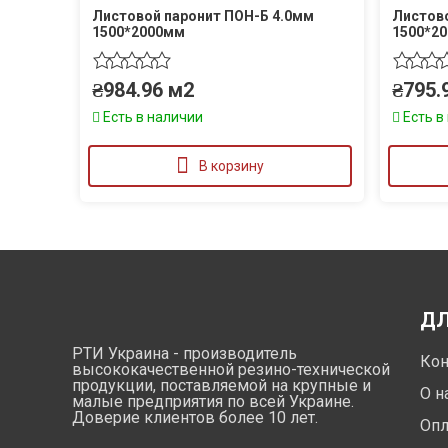
Листовой паронит ПОН-Б 4.0мм
Листово
1500*2000мм
1500*2
₴
984.96
м2
₴
795.
Есть в наличии
Есть в
В корзину
ДЛ
РТИ Украина - производитель
Кон
высококачественной резино-технической
продукции, поставляемой на крупные и
О н
малые предприятия по всей Украине.
Доверие клиентов более 10 лет.
Опл