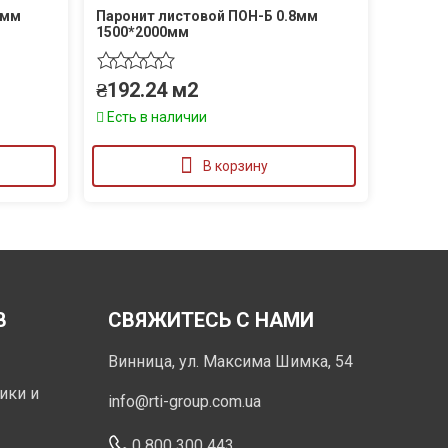
0мм
Паронит листовой ПОН-Б 0.8мм
1500*2000мм
₴
192.24
м2
Есть в наличии
В корзину
В
СВЯЖИТЕСЬ С НАМИ
Винница, ул. Максима Шимка, 54
ики и
info@rti-group.com.ua
0 800 300 443