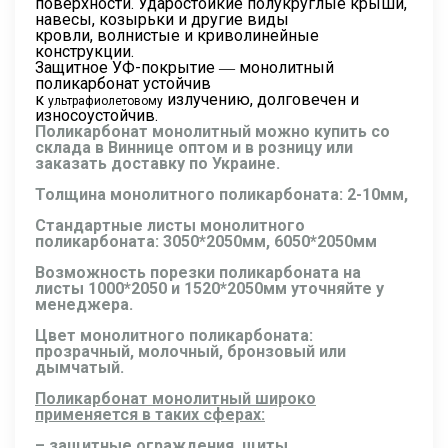
поверхности. Ударостойкие полукруглые крыши,
навесы, козырьки и другие виды
кровли, волнистые и криволинейные
конструкции.
Защитное УФ-покрытие
― монолитный
поликарбонат устойчив
к
излучению, долговечен и
ультрафиолетовому
износоустойчив.
Поликарбонат монолитный можно купить со
склада в Виннице оптом и в розницу или
заказать доставку по Украине.
Толщина монолитного поликарбоната: 2-10мм,
Стандартные листы монолитного
поликарбоната: 3050*2050мм, 6050*2050мм
Возможность порезки поликарбоната на
листы 1000*2050 и 1520*2050мм уточняйте у
менеджера.
Цвет монолитного поликарбоната:
прозрачный, молочный, бронзовый или
дымчатый.
Поликарбонат монолитный широко
применяется в таких сферах:
– защитные ограждения, щиты