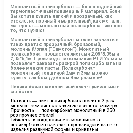
Монолитный поликарбонат ― благороднейший
термопластичный полимерный материал. Если
Вы хотите купить легкий и прозрачный, как
стекло, но прочный и выносливый, как металл,
материал ― монолитный поликарбонат именно
то, что нужно!
Монолитный поликарбонат можно заказать в
таких цветах: прозрачный, бронзовый,
молочный/опал (“Самогон”). Монолитный
поликарбонат продается листами 2,05*3,05м и
2,05*6,1м. Производство компании РТИ Украина
позволяет заказать раскрой поликарбоната на
более мелкие листы. Поликарбонат
монолитный толщиной
2мм
и
3мм
можно
купить в любом удобном Вам размере!
Поликарбонат монолитный имеет уникальные
свойства:
Легкость
― лист поликарбоната весит в 2 раза
меньше, чем лист стекла аналогичного размера
Прочность
― поликарбонат
м
онолитный
в 250
раз прочнее стекла!
Гибкость
и поддатливость
монолитного
поликарбоната позволяют производить из него
изделия различной формы и кривизны