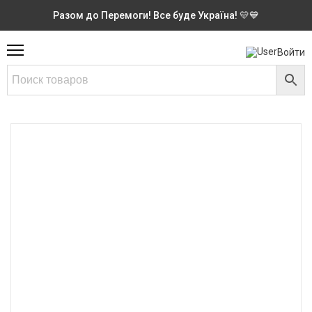
Разом до Перемоги! Все буде Україна! 💛💙
Войти