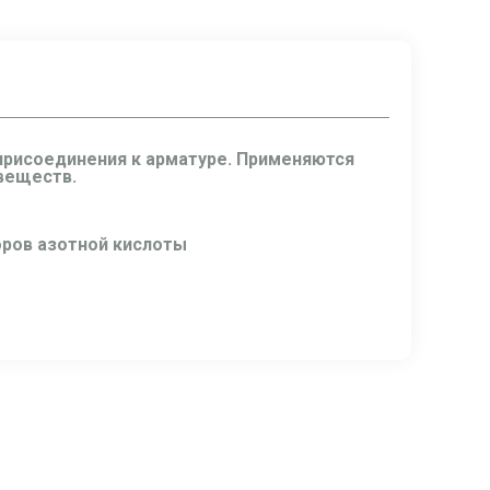
присоединения к арматуре. Применяются
 веществ.
оров азотной кислоты