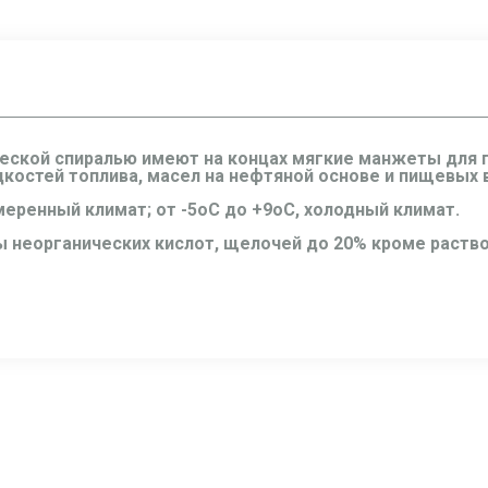
ческой спиралью имеют на концах мягкие манжеты для 
дкостей топлива, масел на нефтяной основе и пищевых
меренный климат; от -5оС до +9оС, холодный климат.
ры неорганических кислот, щелочей до 20% кроме раств