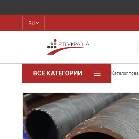
ВСЕ КАТЕГОРИИ
Каталог тов
Loctite (промышленная химия)
Паронит
Техпластина, листовая резина
Конструкционные пластики и
полимеры
Ленты транспортерные
Рукава, шланги