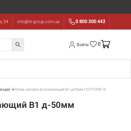
0 800 300 443
, 54
info@rti-group.com.ua
0
Войти
(вода)
Рукав напорно-всасывающий В1 д-50мм ГОСТ5398-76
ающий В1 д-50мм