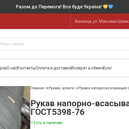
Разом до Перемоги! Все буде Україна!
Винница, ул. Максима Шимка
аров
О нас
Контакты
Оплата и доставка
Возврат и обмен
Блог
Главная
Рукава, шланги
Рукава напорно-всасыващие 
Рукав напорно-всасыв
ГОСТ5398-76
Есть в наличии