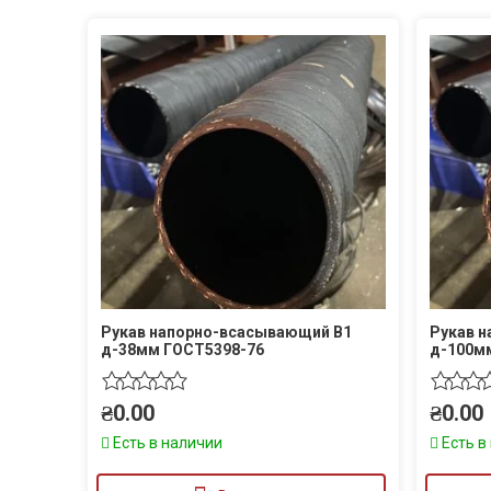
Рукав напорно-всасывающий В1
Рукав 
д-38мм ГОСТ5398-76
д-100м
₴
0.00
₴
0.00
Есть в наличии
Есть в