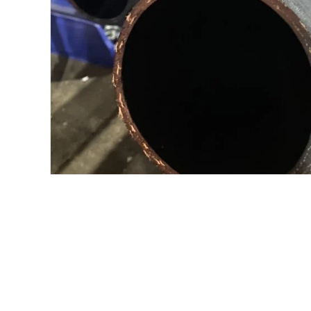
Хомуты и БРСМ соединения
Набивки сальниковые
Композитные материалы Resimac
Парафиновая эмульсия
⇣ Показать все категории ⇣