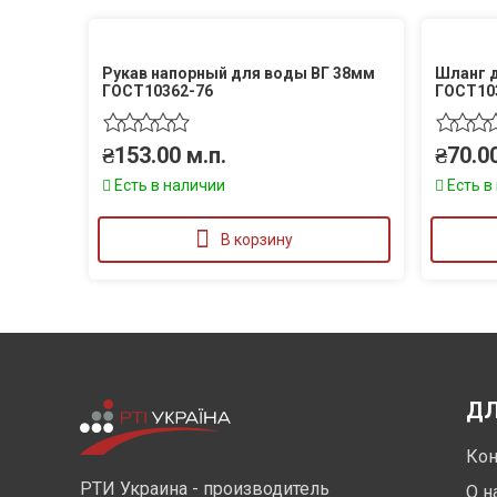
Рукав напорный для воды ВГ 38мм
Шланг д
ГОСТ10362-76
ГОСТ10
₴
153.00
м.п.
₴
70.0
Есть в наличии
Есть в
В корзину
ДЛ
Кон
РТИ Украина - производитель
О н