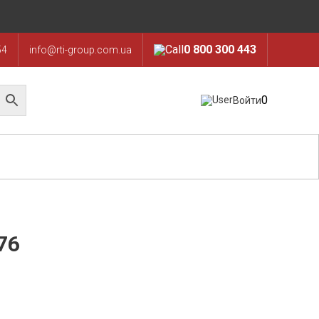
0 800 300 443
54
info@rti-group.com.ua
0
Войти
76