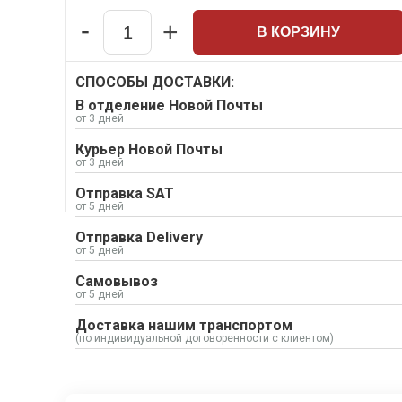
Набивки сальниковые
-
+
В КОРЗИНУ
Композитные материалы Resimac
Quantity
Парафиновая эмульсия
СПОСОБЫ ДОСТАВКИ:
⇣ Показать все категории ⇣
В отделение Новой Почты
от 3 дней
Курьер Новой Почты
от 3 дней
Отправка SAT
от 5 дней
Отправка Delivery
от 5 дней
Самовывоз
от 5 дней
Доставка нашим транспортом
(по индивидуальной договоренности с клиентом)