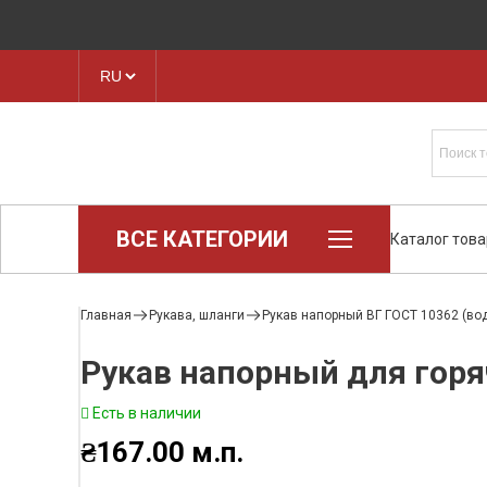
ВСЕ КАТЕГОРИИ
Каталог тов
Loctite (промышленная химия)
Паронит
Главная
Рукава, шланги
Рукав напорный ВГ ГОСТ 10362 (во
Техпластина, листовая резина
Рукав напорный для гор
Конструкционные пластики и
полимеры
Есть в наличии
Ленты транспортерные
Рукава, шланги
₴
167.00
м.п.
Хомуты и БРСМ соединения