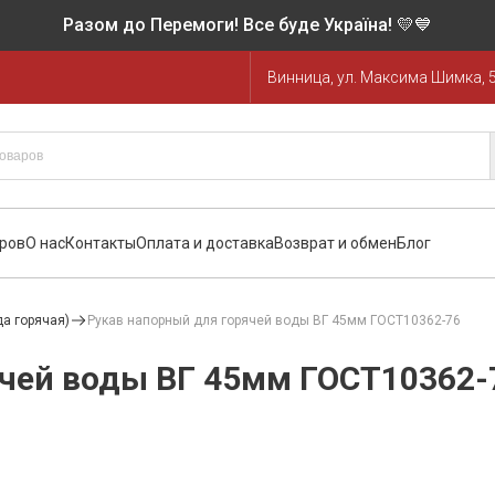
Разом до Перемоги! Все буде Україна! 💛💙
Винница, ул. Максима Шимка, 
аров
О нас
Контакты
Оплата и доставка
Возврат и обмен
Блог
да горячая)
Рукав напорный для горячей воды ВГ 45мм ГОСТ10362-76
ячей воды ВГ 45мм ГОСТ10362-