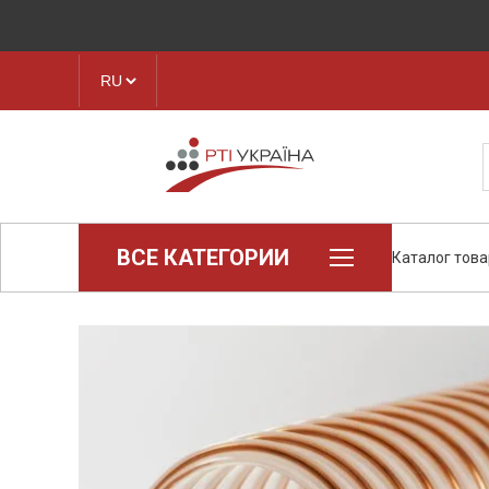
ВСЕ КАТЕГОРИИ
Каталог тов
Loctite (промышленная химия)
Паронит
Техпластина, листовая резина
Конструкционные пластики и
полимеры
Ленты транспортерные
Рукава, шланги