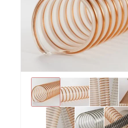
Хомуты и БРСМ соединения
Набивки сальниковые
Композитные материалы Resimac
Парафиновая эмульсия
⇣ Показать все категории ⇣