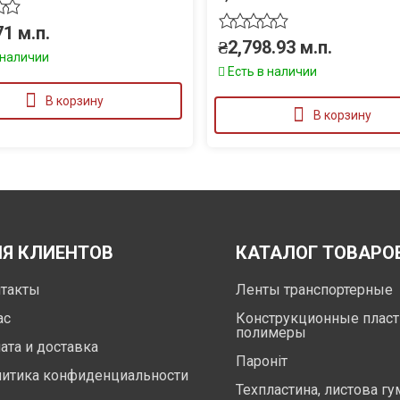
71
м.п.
₴
2,798.93
м.п.
 наличии
Есть в наличии
В корзину
В корзину
Я КЛИЕНТОВ
КАТАЛОГ ТОВАРО
такты
Ленты транспортерные
ас
Конструкционные пласт
полимеры
ата и доставка
Пароніт
итика конфиденциальности
Техпластина, листова гу