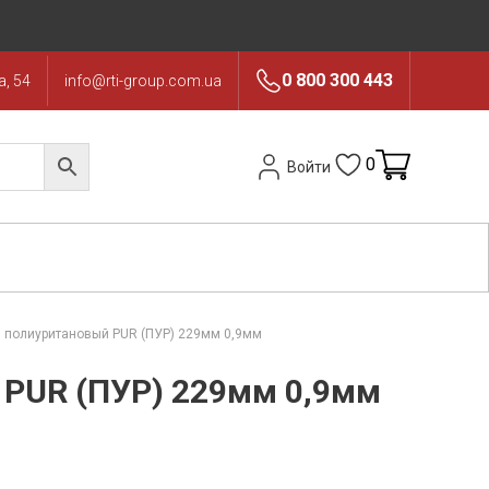
0 800 300 443
, 54
info@rti-group.com.ua
0
Войти
в полиуритановый PUR (ПУР) 229мм 0,9мм
 PUR (ПУР) 229мм 0,9мм