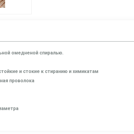
ьной омедненой спиралью.
стойкие и стокие к стиранию и химикатам
ная проволока
диаметра