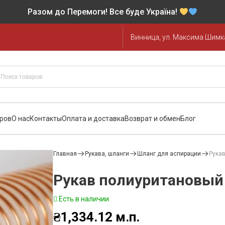
Разом до Перемоги! Все буде Україна!
Винница, ул. Максима Шимка
аров
О нас
Контакты
Оплата и доставка
Возврат и обмен
Блог
Главная
Рукава, шланги
Шланг для аспирации
Рука
Рукав полиуритановый
Есть в наличии
₴
1,334.12
м.п.