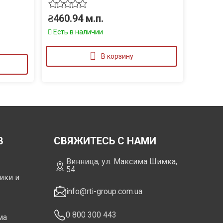
₴
460.94
м.п.
Есть в наличии
В корзину
В
СВЯЖИТЕСЬ С НАМИ
Винница, ул. Максима Шимка,
54
ики и
info@rti-group.com.ua
0 800 300 443
ма