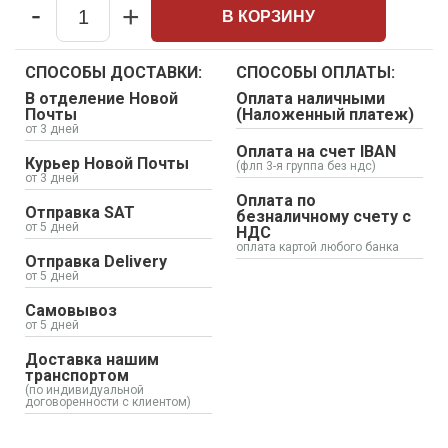
-
+
В КОРЗИНУ
Quantity
СПОСОБЫ ДОСТАВКИ:
СПОСОБЫ ОПЛАТЫ:
В отделение Новой
Оплата наличными
Почты
(Наложенный платеж)
от 3 дней
Оплата на счет IBAN
Курьер Новой Почты
(флп 3-я группа без ндс)
от 3 дней
Оплата по
Отправка SAT
безналичному счету с
от 5 дней
НДС
оплата картой любого банка
Отправка Delivery
от 5 дней
Самовывоз
от 5 дней
Доставка нашим
транспортом
(по индивидуальной
договоренности с клиентом)