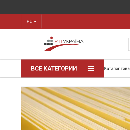
ВСЕ КАТЕГОРИИ
Каталог тов
Loctite (промышленная химия)
Паронит
Техпластина, листовая резина
Конструкционные пластики и
полимеры
Ленты транспортерные
Рукава, шланги