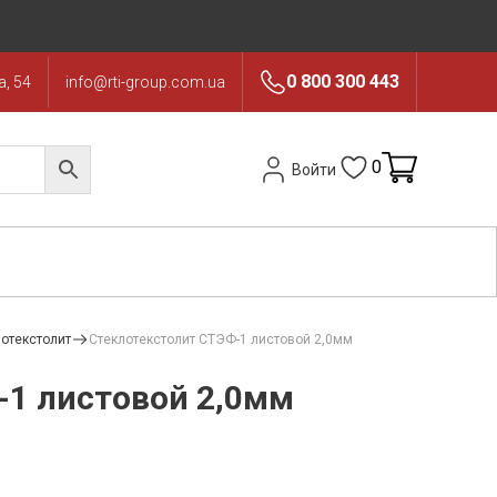
0 800 300 443
, 54
info@rti-group.com.ua
0
Войти
отекстолит
Стеклотекстолит СТЭФ-1 листовой 2,0мм
-1 листовой 2,0мм