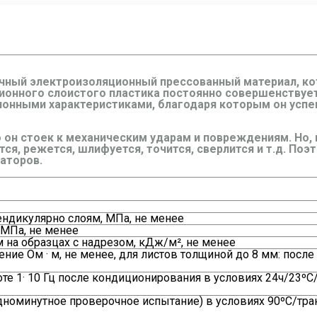
очный электроизоляционный прессованный материал, ко
ионного слоистого пластика постоянно совершенствует
онными характеристиками, благодаря которым он успеш
 он стоек к механическим ударам и повреждениям. Но, 
ся, режется, шлифуется, точится, сверлится и т.д. Поэ
аторов.
ндикулярно слоям, МПа, не менее
 МПа, не менее
 на образцах с надрезом, кДж/м², не менее
ие Ом · м, не менее, для листов толщиной до 8 мм: посл
оте 1· 10 Гц после кондиционирования в условиях 24ч/23º
номинутное проверочное испытание) в условиях 90ºС/тра