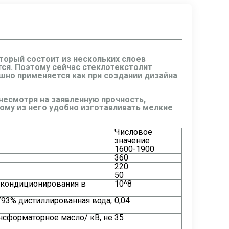
торый состоит из нескольких слоев
ся. Поэтому сейчас стеклотекстолит
но применяется как при создании дизайна
несмотря на заявленную прочность,
тому из него удобно изготавливать мелкие
Числовое
значение
1600-1900
360
220
50
е кондиционирования в
10^8
С/93% дистиллированная вода,
0,04
нсформаторное масло/ кВ, не
35