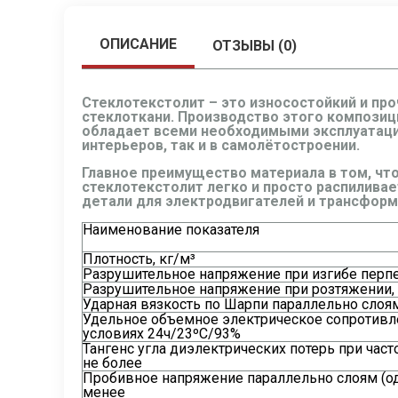
ОПИСАНИЕ
ОТЗЫВЫ (0)
Стеклотекстолит – это износостойкий и пр
стеклоткани. Производство этого композиц
обладает всеми необходимыми эксплуатаци
интерьеров, так и в самолётостроении.
Главное преимущество материала в том, что
стеклотекстолит легко и просто распиливает
детали для электродвигателей и трансформ
Наименование показателя
Плотность, кг/м³
Разрушительное напряжение при изгибе перпе
Разрушительное напряжение при розтяжении,
Ударная вязкость по Шарпи параллельно слоям
Удельное объемное электрическое сопротивлен
условиях 24ч/23ºС/93%
Тангенс угла диэлектрических потерь при част
не более
Пробивное напряжение параллельно слоям (од
менее