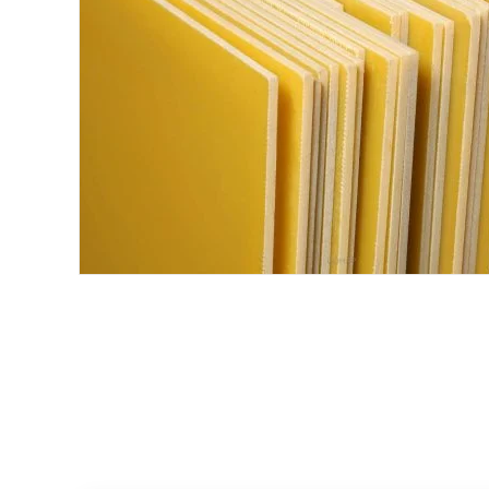
Хомуты и БРСМ соединения
Набивки сальниковые
Композитные материалы Resimac
Парафиновая эмульсия
⇣ Показать все категории ⇣