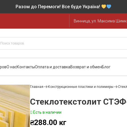
Разом до Перемоги! Все буде Україна!
Винница, ул. Максима Шимка
аров
О нас
Контакты
Оплата и доставка
Возврат и обмен
Блог
Главная
Конструкционные пластики и полимеры
Стекл
Стеклотекстолит СТЭФ
Есть в наличии
₴
288.00
кг