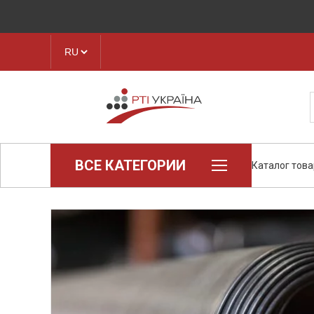
ВСЕ КАТЕГОРИИ
Каталог тов
Loctite (промышленная химия)
Паронит
Техпластина, листовая резина
Конструкционные пластики и
полимеры
Ленты транспортерные
Рукава, шланги