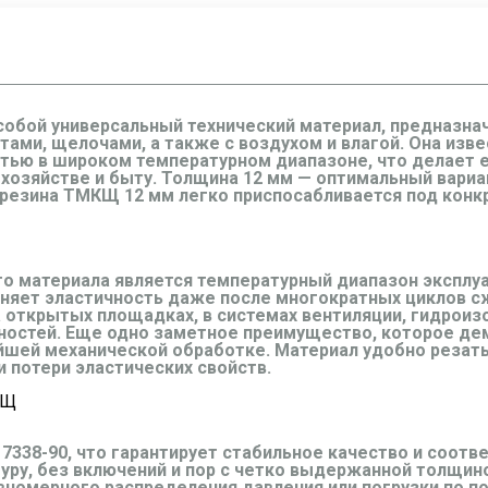
обой универсальный технический материал, предназначе
тами, щелочами, а также с воздухом и влагой. Она изв
тью в широком температурном диапазоне, что делает 
хозяйстве и быту. Толщина 12 мм — оптимальный вариан
 резина ТМКЩ 12 мм легко приспосабливается под конк
материала является температурный диапазон эксплуат
аняет эластичность даже после многократных циклов с
а открытых площадках, в системах вентиляции, гидрои
ностей. Еще одно заметное преимущество, которое де
йшей механической обработке. Материал удобно резать
и потери эластических свойств.
КЩ
7338-90, что гарантирует стабильное качество и соот
уру, без включений и пор с четко выдержанной толщино
авномерного распределения давления или погрузки по п