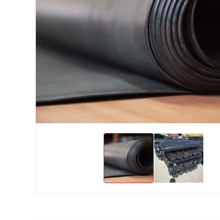
Хомуты и БРСМ соединения
Набивки сальниковые
Композитные материалы Resimac
Парафиновая эмульсия
⇣ Показать все категории ⇣