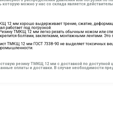
ь которую можно у нас со склада является действите
ТМКЩ 12 мм хорошо выдерживает трение, сжатие, деформац
ал работает под погрузкой.
 Резину ТМКЩ 12 мм легко резать обычным ножом или сп
епится болтами, заклепками, монтажными лентами. Это п
ист ТМКЩ 12 мм ГОСТ 7338-90 не выделяет токсичных вещ
 промышленности.
истовую резину ТМКЩ 12 мм с доставкой по доступной ц
ь данные оплаты и доставки. В случае необходимости п