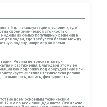
нный для эксплуатации в условиях, где
естна своей химической стойкостью,
ее одним из самых популярных решений в
т для задач, где требуется баланс между
ретную задачу, например во время
ации. Резина не трескается при
жатия и растяжения. Благодаря этому ее
золяции как подложку под оборудование или
монстрирует листовая техническая резина
, штамповать, клеить, фиксировать
ветствие всем основным техническим
й 12 мм по всей площади листа. Это важно
оверхности. В сочетании с долговечностью и