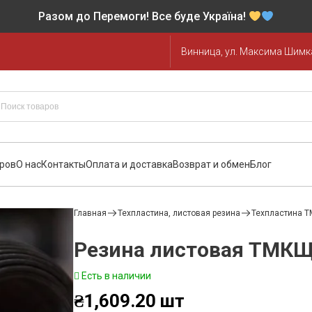
Разом до Перемоги! Все буде Україна!
Винница, ул. Максима Шимка
аров
О нас
Контакты
Оплата и доставка
Возврат и обмен
Блог
Главная
Техпластина, листовая резина
Техпластина 
Резина листовая ТМКЩ
Есть в наличии
₴
1,609.20
шт