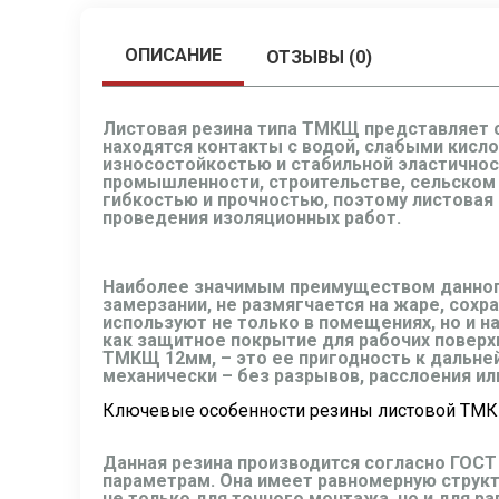
ОПИСАНИЕ
ОТЗЫВЫ (0)
Листовая резина типа ТМКЩ представляет с
находятся контакты с водой, слабыми кисло
износостойкостью и стабильной эластичнос
промышленности, строительстве, сельском 
гибкостью и прочностью, поэтому листовая
проведения изоляционных работ.
Наиболее значимым преимуществом данного 
замерзании, не размягчается на жаре, сохр
используют не только в помещениях, но и н
как защитное покрытие для рабочих поверх
ТМКЩ 12мм, – это ее пригодность к дальне
механически – без разрывов, расслоения ил
Ключевые особенности резины листовой ТМ
Данная резина производится согласно ГОСТ 
параметрам. Она имеет равномерную структ
не только для точного монтажа, но и для р