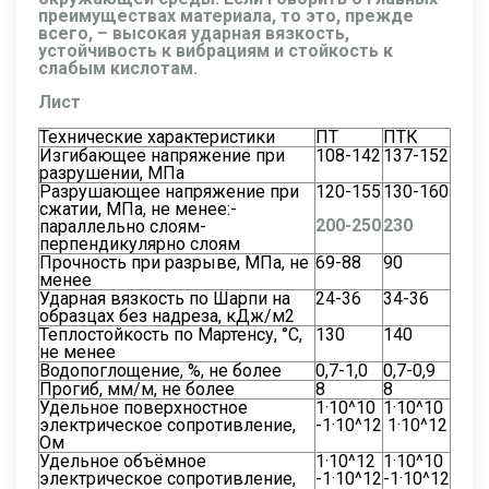
преимуществах материала, то это, прежде
всего, – высокая ударная вязкость,
устойчивость к вибрациям и стойкость к
слабым кислотам.
Лист
Технические характеристики
ПТ
ПТК
Изгибающее напряжение при
108-142
137-152
разрушении, МПа
Разрушающее напряжение при
120-155
130-160
сжатии, МПа, не менее:-
200-250
230
параллельно слоям-
перпендикулярно слоям
Прочность при разрыве, МПа, не
69-88
90
менее
Ударная вязкость по Шарпи на
24-36
34-36
образцах без надреза, кДж/м2
Теплостойкость по Мартенсу, °С,
130
140
не менее
Водопоглощение, %, не более
0,7-1,0
0,7-0,9
Прогиб, мм/м, не более
8
8
Удельное поверхностное
1·10^10
1·10^10
электрическое сопротивление,
-1·10^12
1·10^12
Ом
Удельное объёмное
1·10^12
1·10^10
электрическое сопротивление,
-1·10^12
-1·10^12