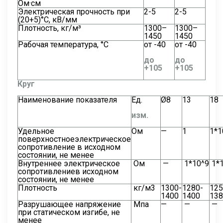
Ом·см
Электрическая прочность при
2-5
2-5
(20+5)°С, кВ/мм
Плотность, кг/м³
1300–
1300–
1450
1450
Рабочая температура, °С
от -40
от -40
до
до
+105
+105
Круг
Наименование показателя
Ед.
Ø8
13
18
изм.
Удельное
Oм
—
1
1*1
поверхностноеэлектрическое
сопротивление в исходном
состоянии, не менее
Внутреннее электрическое
Oм
—
1*10^9
1*1
сопротивлениев исходном
состоянии, не менее
Плотность
кг/м3
1300-
1280-
125
1400
1400
138
Разрушающее напряжение
Мпа
—
—
—
при статическом изгибе, не
менее