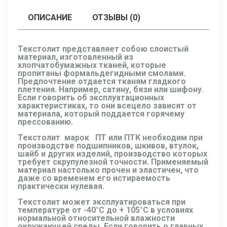
ОПИСАНИЕ
ОТЗЫВЫ (0)
Текстолит представляет собою слоистый
материал, изготовленный из
хлопчатобумажных тканей, которые
пропитаны формальдегидными смолами.
Предпочтение отдается тканям гладкого
плетения. Например, сатину, бязи или шифону.
Если говорить об эксплуатационных
характеристиках, то они всецело зависят от
материала, который поддается горячему
прессованию.
Текстолит марок ПТ или ПТК необходим при
производстве подшипников, шкивов, втулок,
шайб и других изделий, производство которых
требует скрупулезной точности. Применяемый
материал настолько прочен и эластичен, что
даже со временем его истираемость
практически нулевая.
Текстолит может эксплуатироваться при
температуре от -40°С до + 105°С в условиях
нормальной относительной влажности
окружающей среды. Если говорить о главных