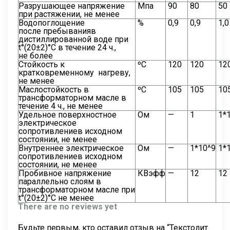
Разрушающее напряжение
Мпа
90
80
50
при растяжении, не менее
Водопоглощение
%
0,9
0,9
1,0
после пребыванияв
дистиллированной воде при
t°(20±2)°С в течение 24 ч.,
не более
Стойкость к
ºС
120
120
12
кратковременному нагреву,
не менее
Маслостойкость в
ºС
105
105
10
трансформаторном масле в
течение 4 ч., не менее
Удельное поверхностное
Ом
—
1
1*1
электрическое
сопротивлениев исходном
состоянии, не менее
Внутреннее электрическое
Ом
—
1*10^9
1*1
сопротивлениев исходном
состоянии, не менее
Пробивное напряжение
КВэфф
—
12
12
параллельно слоям в
трансформаторном масле при
t°(20±2)°С не менее
There are no reviews yet
Будьте первым, кто оставил отзыв на “Текстолит