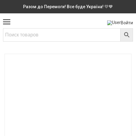
Разом до Перемоги! Все буде Україна! 💛💙
Войти