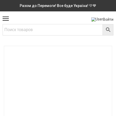
Разом до Перемоги! Все буде Україна! 💛💙
Войти