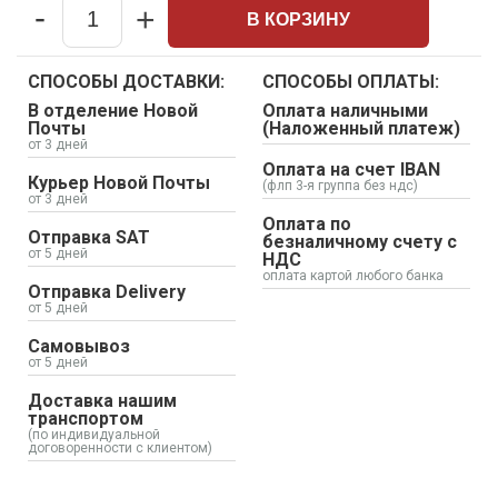
-
+
В КОРЗИНУ
Quantity
СПОСОБЫ ДОСТАВКИ:
СПОСОБЫ ОПЛАТЫ:
В отделение Новой
Оплата наличными
Почты
(Наложенный платеж)
от 3 дней
Оплата на счет IBAN
Курьер Новой Почты
(флп 3-я группа без ндс)
от 3 дней
Оплата по
Отправка SAT
безналичному счету с
от 5 дней
НДС
оплата картой любого банка
Отправка Delivery
от 5 дней
Самовывоз
от 5 дней
Доставка нашим
транспортом
(по индивидуальной
договоренности с клиентом)