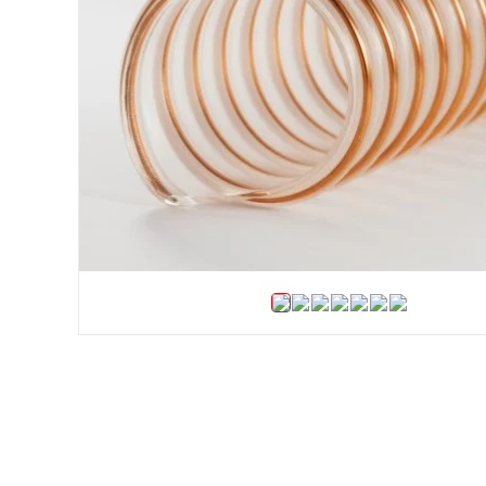
Хомуты и БРСМ соединения
Набивки сальниковые
Композитные материалы Resimac
Парафиновая эмульсия
⇣ Показать все категории ⇣