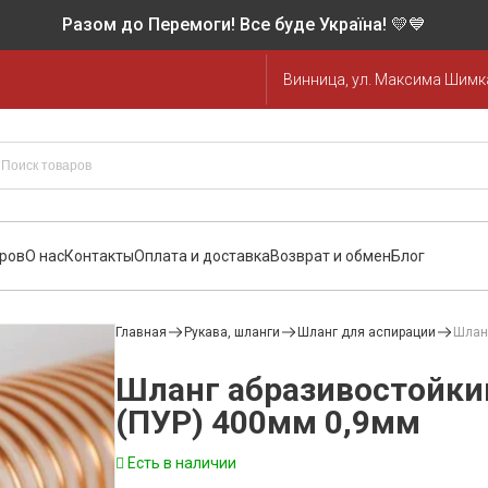
Разом до Перемоги! Все буде Україна! 💛💙
Винница, ул. Максима Шимка
аров
О нас
Контакты
Оплата и доставка
Возврат и обмен
Блог
Главная
Рукава, шланги
Шланг для аспирации
Шлан
Шланг абразивостойки
(ПУР) 400мм 0,9мм
Есть в наличии