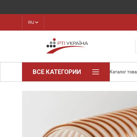
ВСЕ КАТЕГОРИИ
Каталог тов
Loctite (промышленная химия)
Паронит
Техпластина, листовая резина
Конструкционные пластики и
полимеры
Ленты транспортерные
Рукава, шланги