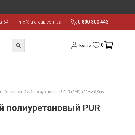
0 800 300 443
, 54
info@rti-group.com.ua
0
Войти
г абразивостойкий полиуретановый PUR (ПУР) 400мм 0,9мм
й полиуретановый PUR