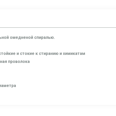
ьной омедненой спиралью.
стойкие и стокие к стиранию и химикатам
ная проволока
диаметра