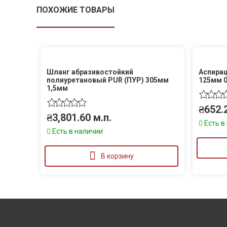
ПОХОЖИЕ ТОВАРЫ
Шланг абразивостойкий
Аспирац
полиуретановый PUR (ПУР) 305мм
125мм 
1,5мм
₴
652.
₴
3,801.60
м.п.
Есть в
Есть в наличии
В корзину