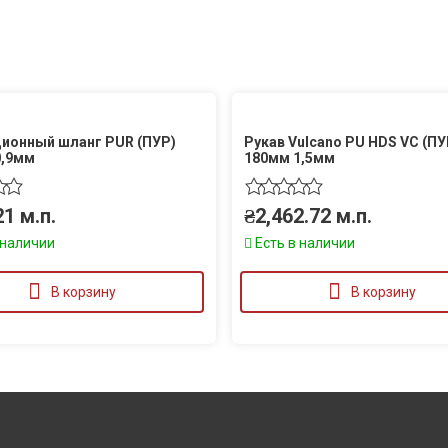
ионный шланг PUR (ПУР)
Рукав Vulcano PU HDS VC (ПУ
0,9мм
180мм 1,5мм
21
м.п.
₴
2,462.72
м.п.
 наличии
Есть в наличии
В корзину
В корзину