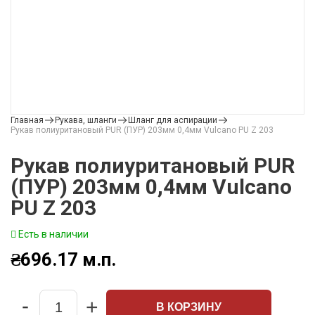
Главная
Рукава, шланги
Шланг для аспирации
Рукав полиуритановый PUR (ПУР) 203мм 0,4мм Vulcano PU Z 203
Рукав полиуритановый PUR
(ПУР) 203мм 0,4мм Vulcano
PU Z 203
Есть в наличии
₴
696.17
м.п.
-
+
В КОРЗИНУ
Quantity