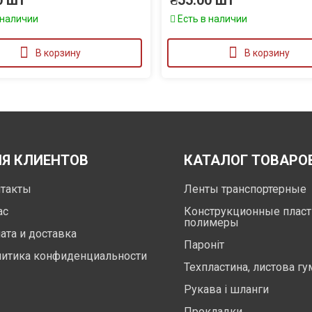
0
шт
₴
55.00
шт
 наличии
Есть в наличии
В корзину
В корзину
Я КЛИЕНТОВ
КАТАЛОГ ТОВАРО
такты
Ленты транспортерные
ас
Конструкционные пласт
полимеры
ата и доставка
Пароніт
итика конфиденциальности
Техпластина, листова гу
Рукава і шланги
Прокладки