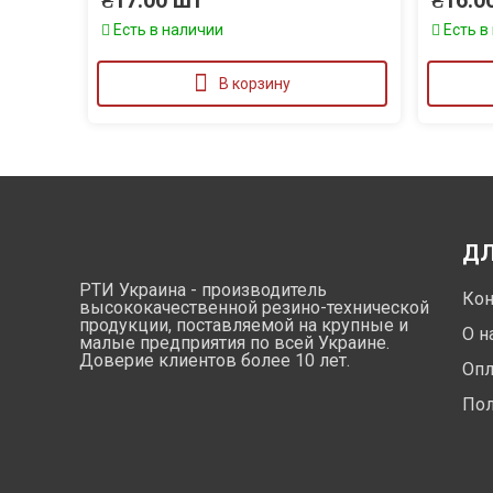
₴
17.00
шт
₴
16.0
Есть в наличии
Есть в
В корзину
ДЛ
РТИ Украина - производитель
Кон
высококачественной резино-технической
продукции, поставляемой на крупные и
О н
малые предприятия по всей Украине.
Доверие клиентов более 10 лет.
Опл
Пол