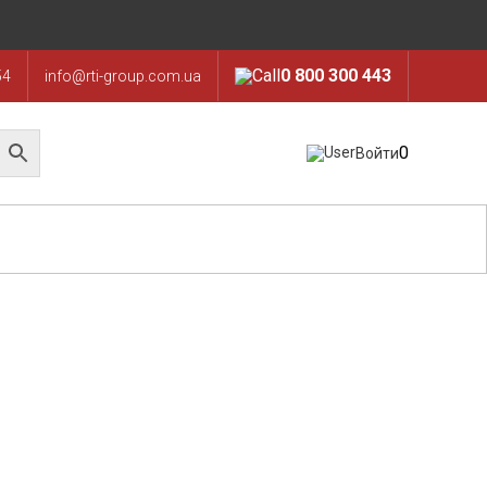
0 800 300 443
54
info@rti-group.com.ua
0
Войти