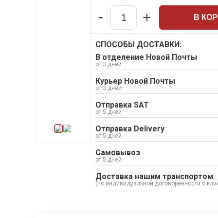
Набивки сальниковые
-
+
В КО
Композитные материалы Resimac
Quantity
Парафиновая эмульсия
Прокладки
СПОСОБЫ ДОСТАВКИ:
Кожкартон прокладочный
В отделение Новой Почты
от 3 дней
Электрокартон листовой
Курьер Новой Почты
Шнуры: резиновые, силиконовые
от 3 дней
Отправка SAT
от 5 дней
Отправка Delivery
от 5 дней
Самовывоз
от 5 дней
Доставка нашим транспортом
(по индивидуальной договоренности с кли