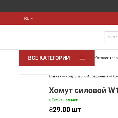
ВСЕ КАТЕГОРИИ
Каталог тов
Loctite (промышленная химия)
Паронит
Главная
Хомуты и БРСМ соединения
Хом
Техпластина, листовая резина
Хомут силовой W1
Конструкционные пластики и
полимеры
Есть в наличии
Ленты транспортерные
Рукава, шланги
₴
29.00
шт
Хомуты и БРСМ соединения