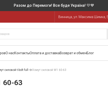
Разом до Перемоги! Все буде Україна! 💛💙
Винница, ул. Максима Шимка, 
аров
О нас
Контакты
Оплата и доставка
Возврат и обмен
Блог
ут силовой t-bolt full
Хомут силовой W1 60-63
 60-63