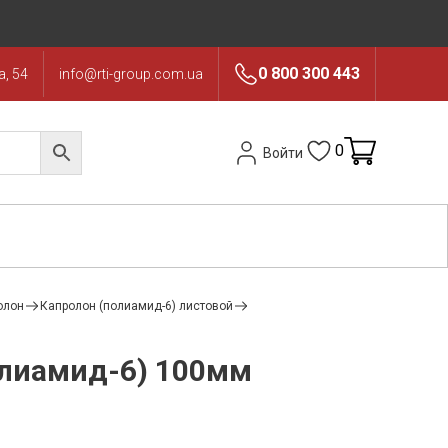
0 800 300 443
, 54
info@rti-group.com.ua
0
Войти
олон
Капролон (полиамид-6) листовой
олиамид-6) 100мм