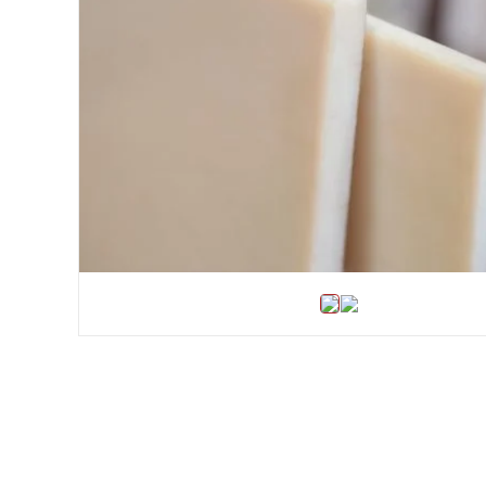
Хомуты и БРСМ соединения
Набивки сальниковые
Композитные материалы Resimac
Парафиновая эмульсия
⇣ Показать все категории ⇣