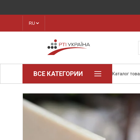
ВСЕ КАТЕГОРИИ
Каталог тов
Loctite (промышленная химия)
Паронит
Техпластина, листовая резина
Конструкционные пластики и
полимеры
Ленты транспортерные
Рукава, шланги