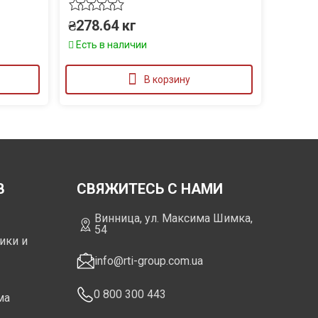
₴
278.64
кг
Есть в наличии
В корзину
В
СВЯЖИТЕСЬ С НАМИ
Винница, ул. Максима Шимка,
54
ики и
info@rti-group.com.ua
0 800 300 443
ма