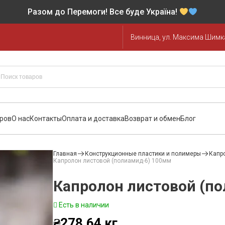
Разом до Перемоги! Все буде Україна!
Винница, ул. Максима Шимка
аров
О нас
Контакты
Оплата и доставка
Возврат и обмен
Блог
Главная
Конструкционные пластики и полимеры
Капр
Капролон листовой (полиамид-6) 100мм
Капролон листовой (п
Есть в наличии
₴
278.64
кг