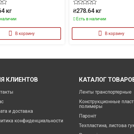
64
кг
₴
278.64
кг
 наличии
Есть в наличии
В корзину
В корзину
Я КЛИЕНТОВ
КАТАЛОГ ТОВАРО
такты
Ленты транспортерные
ас
Конструкционные пласт
полимеры
ата и доставка
Пароніт
итика конфиденциальности
Техпластина, листова гу