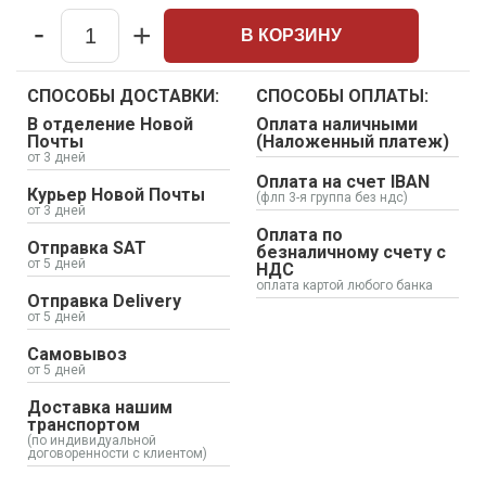
-
+
В КОРЗИНУ
Quantity
СПОСОБЫ ДОСТАВКИ:
СПОСОБЫ ОПЛАТЫ:
В отделение Новой
Оплата наличными
Почты
(Наложенный платеж)
от 3 дней
Оплата на счет IBAN
Курьер Новой Почты
(флп 3-я группа без ндс)
от 3 дней
Оплата по
Отправка SAT
безналичному счету с
от 5 дней
НДС
оплата картой любого банка
Отправка Delivery
от 5 дней
Самовывоз
от 5 дней
Доставка нашим
транспортом
(по индивидуальной
договоренности с клиентом)