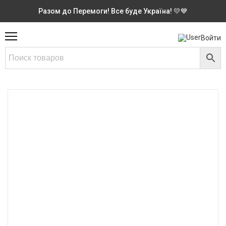
Разом до Перемоги! Все буде Україна! 💛💙
Войти