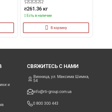
₴
261.36
кг
Есть в наличии
В корзину
В
СВЯЖИТЕСЬ С НАМИ
Винница, ул. Максима Шимка,
54
ики и
info@rti-group.com.ua
0 800 300 443
ма