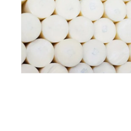
Хомуты и БРСМ соединения
Набивки сальниковые
Композитные материалы Resimac
Парафиновая эмульсия
⇣ Показать все категории ⇣