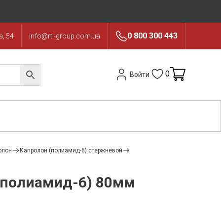
0 800 300 443
, 54
info@rti-group.com.ua
0
Войти
олон
Капролон (полиамид-6) стержневой
(полиамид-6) 80мм