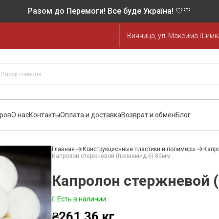
Разом до Перемоги! Все буде Україна! 💛💙
Винница, ул. Максима Шимка
аров
О нас
Контакты
Оплата и доставка
Возврат и обмен
Блог
Главная
Конструкционные пластики и полимеры
Капр
Капролон стержневой (полиамид-6) 80мм
Капролон стержневой 
Есть в наличии
₴
261.36
кг