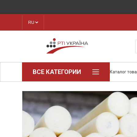
ВСЕ КАТЕГОРИИ
Каталог тов
Loctite (промышленная химия)
Паронит
Техпластина, листовая резина
Конструкционные пластики и
полимеры
Ленты транспортерные
Рукава, шланги