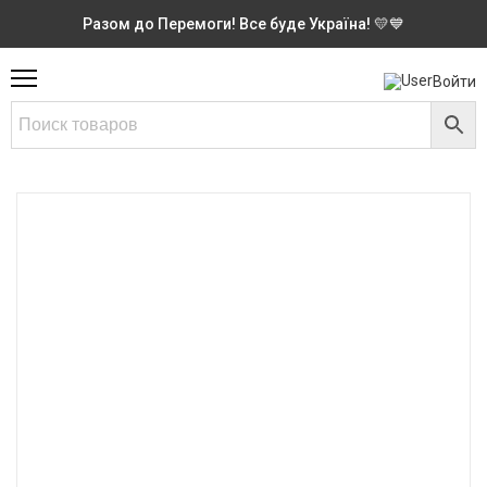
Разом до Перемоги! Все буде Україна! 💛💙
Войти