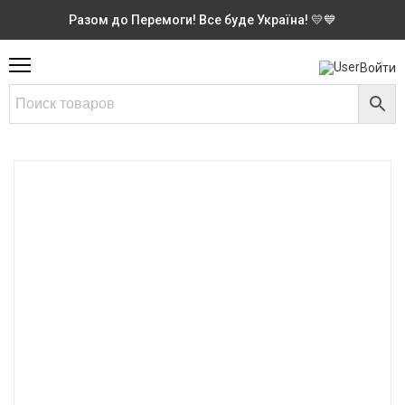
Разом до Перемоги! Все буде Україна! 💛💙
Войти