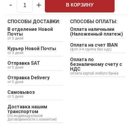
-
+
В КОРЗИНУ
Quantity
СПОСОБЫ ДОСТАВКИ:
СПОСОБЫ ОПЛАТЫ:
В отделение Новой
Оплата наличными
Почты
(Наложенный платеж)
от 3 дней
Оплата на счет IBAN
Курьер Новой Почты
(флп 3-я группа без ндс)
от 3 дней
Оплата по
Отправка SAT
безналичному счету с
от 5 дней
НДС
оплата картой любого банка
Отправка Delivery
от 5 дней
Самовывоз
от 5 дней
Доставка нашим
транспортом
(по индивидуальной
договоренности с клиентом)